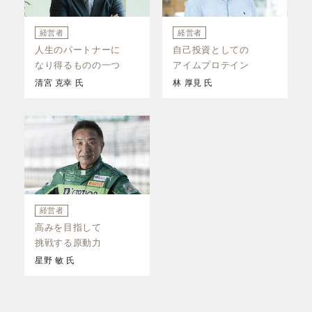
経営者
経営者
人生のパートナーに
自己投資としての
なり得るものの一つ
アイムプロテイン
清宮 克幸 氏
林 厚見 氏
経営者
高みを目指して
挑戦する原動力
星野 敏 氏