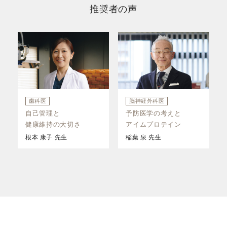
推奨者の声
歯科医
脳神経外科医
自己管理と
予防医学の考えと
健康維持の大切さ
アイムプロテイン
根本 康子 先生
稲葉 泉 先生